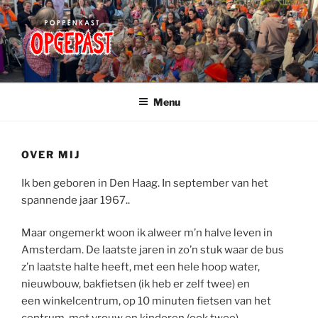
Ga
naar
de
inhoud
POPPENKAST OPGEPAST
ILLUSTRATIE / ANIMATIE / POPPENKAST
Menu
OVER MIJ
Ik ben geboren in Den Haag. In september van het
spannende jaar 1967..
Maar ongemerkt woon ik alweer m’n halve leven in
Amsterdam. De laatste jaren in zo’n stuk waar de bus
z’n laatste halte heeft, met een hele hoop water,
nieuwbouw, bakfietsen (ik heb er zelf twee) en
een winkelcentrum, op 10 minuten fietsen van het